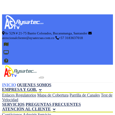
Av 52N # 21-75 Barrio Colorados, Bucaramanga, Santander
atencionalcliente@aysatecsas.com.co
+57 3183637018
INICIO
QUIENES SOMOS
EMPRESA Y GOB.
Enlaces Regulatorios
Mapa de Cobertura
Parrilla de Canales
Test de
Velocidad
SERVICIOS
PREGUNTAS FRECUENTES
ATENCIÓN AL CLIENTE
Contáctanos
Adquirir Servicio