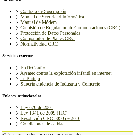
Contrato de Suscripción
Manual de Seguridad Informática
Manual de Módem
Comisión de Regulación de Comunicaciones (CRC)
Protección de Datos Personales
Comparador de Planes CRC
Normatividad CRC
Servicios externos
EnTicConfio
Aysatec contra la explotación infantil en internet
Te Protejo
Superintendencia de Industria y Comercio
Enlaces institucionales
Ley 679 de 2001
Ley 1341 de 2009 (TIC)
Resolución CRC 5050 de 2016
Condiciones de calidad
©
Aysatec
, Todos los derechos reservados.