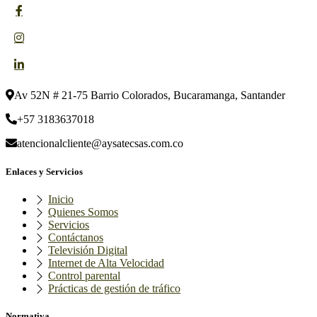
Av 52N # 21-75 Barrio Colorados, Bucaramanga, Santander
+57 3183637018
atencionalcliente@aysatecsas.com.co
Enlaces y Servicios
Inicio
Quienes Somos
Servicios
Contáctanos
Televisión Digital
Internet de Alta Velocidad
Control parental
Prácticas de gestión de tráfico
Normativa